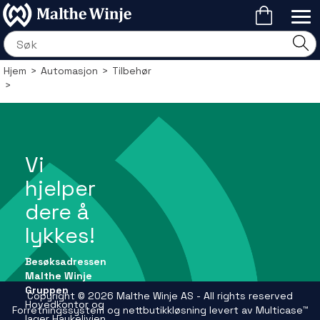
Hjem
>
Automasjon
>
Tilbehør
>
Vi
hjelper
dere å
lykkes!
Besøksadressen
Malthe Winje
Gruppen
Copyright © 2026 Malthe Winje AS - All rights reserved
Hovedkontor og
Forretningssystem
og
nettbutikkløsning
levert av
Multicase™
lager Haukelivien