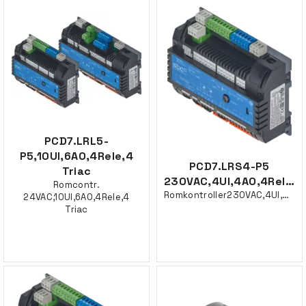
PCD7.LRL5-
P5,10UI,6AO,4Rele,4
PCD7.LRS4-P5
Triac
230VAC,4UI,4AO,4Rele,2Triac
Romcontr.
Romkontroller230VAC,4UI,4AO,4Rele,2Triac
24VAC,10UI,6AO,4Rele,4
Triac