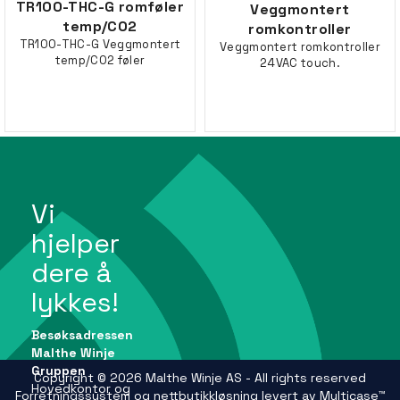
TR100-THC-G romføler
Veggmontert
temp/CO2
romkontroller
TR100-THC-G Veggmontert
Veggmontert romkontroller
temp/CO2 føler
24VAC touch.
Vi
hjelper
dere å
lykkes!
Besøksadressen
Malthe Winje
Gruppen
Copyright © 2026 Malthe Winje AS - All rights reserved
Hovedkontor og
Forretningssystem
og
nettbutikkløsning
levert av
Multicase™