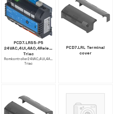
PCD7.LRS5-P5
PCD7.LRL Terminal
24VAC,4UI,4AO,4Rele,2
cover
Triac
Romkontroller24VAC,4UI,4AO,4Rele,2
Triac