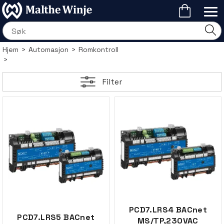
Hjem
>
Automasjon
>
Romkontroll
>
Filter
PCD7.LRS4 BACnet
PCD7.LRS5 BACnet
MS/TP,230VAC