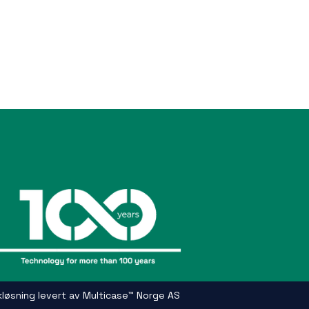
kløsning
levert av
Multicase™ Norge AS