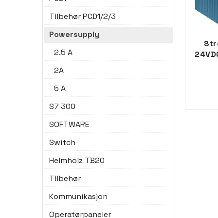
Tilbehør PCD1/2/3
Powersupply
Str
2.5 A
24VDC
2A
5 A
S7 300
SOFTWARE
Switch
Helmholz TB20
Tilbehør
Kommunikasjon
Operatørpaneler