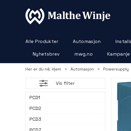
Alle Produkter
Automasjon
Instal
Nyhetsbrev
mwg.no
Kampanje
Her er du nå:
Hjem
>
Automasjon
>
Powersupply
Vis filter
PCD1
PCD2
PCD3
PCD7