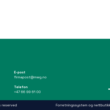
E-post
firmapost@mwg.no
Telefon
+47 66 99 61 00
s reserved
Forretningssystem
og
nettbutik