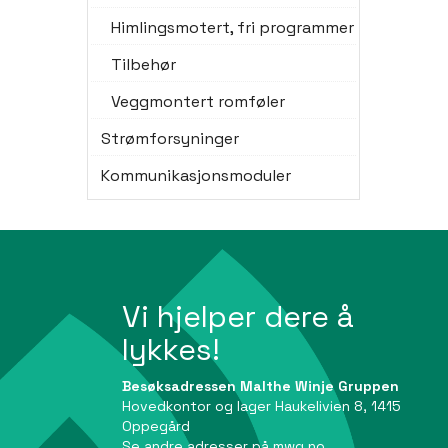
Himlingsmotert, fri programmer
Tilbehør
Veggmontert romføler
Strømforsyninger
Kommunikasjonsmoduler
Vi hjelper dere å
lykkes!
Besøksadressen Malthe Winje Gruppen
Hovedkontor og lager Haukelivien 8, 1415
Oppegård
Se andre adresser på
mwg.no