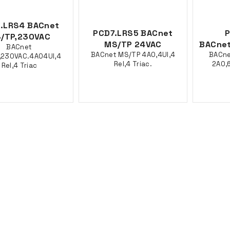
.LRS4 BACnet
PCD7.LRS5 BACnet
P
/TP,230VAC
MS/TP 24VAC
BACne
BACnet
BACnet MS/TP 4AO,4UI,4
BACn
,230VAC.4AO4UI,4
Rel,4 Triac.
2AO,6
Rel,4 Triac