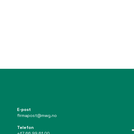
E-post
firmapost@mwg.no
Telefon
+47 66 99 61 00