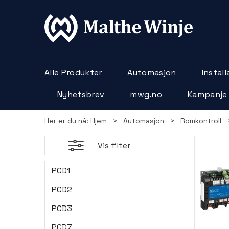
Alle Produkter
Automasjon
Instal
Nyhetsbrev
mwg.no
Kampanje
Her er du nå:
Hjem
>
Automasjon
>
Romkontroll
Vis filter
PCD1
PCD2
PCD3
PCD7