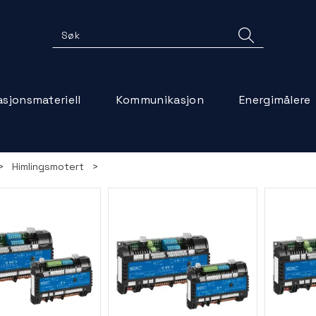
lasjonsmateriell
Kommunikasjon
Energimålere
>
Himlingsmotert
>