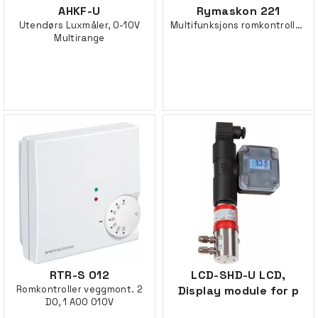
AHKF-U
Rymaskon 221
Utendørs Luxmåler, 0-10V
Multifunksjons romkontroller, Modbus
Multirange
RTR-S 012
LCD-SHD-U LCD,
Romkontroller veggmont. 2
Display module for p
DO, 1 AO0 010V