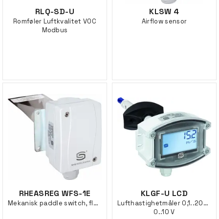
RLQ-SD-U
KLSW 4
Romføler Luftkvalitet VOC
Airflow sensor
Modbus
RHEASREG WFS-1E
KLGF-U LCD
Mekanisk paddle switch, flow sensor.
Lufthastighetmåler 0,1..20m/s
0..10 V