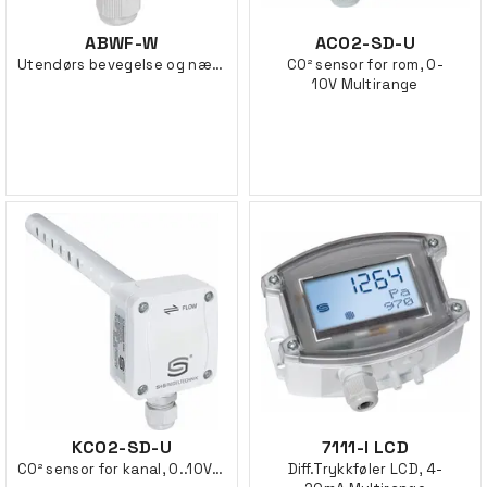
ABWF-W
ACO2-SD-U
Utendørs bevegelse og nærværsdetektor
CO² sensor for rom, 0-
10V Multirange
KCO2-SD-U
7111-I LCD
CO² sensor for kanal, 0..10V Multirange
Diff.Trykkføler LCD, 4-