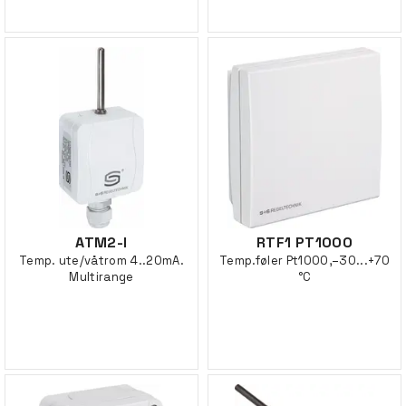
ATM2-I
RTF1 PT1000
Temp. ute/våtrom 4..20mA.
Temp.føler Pt1000,–30...+70
Multirange
°C