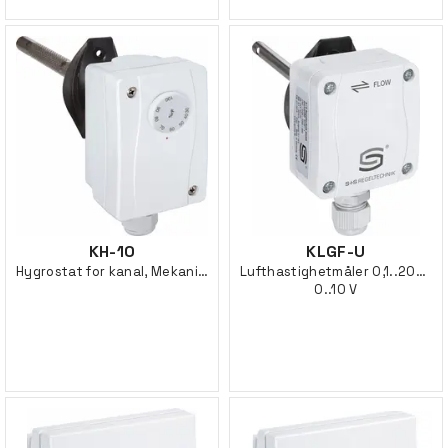
KH-10
KLGF-U
Hygrostat for kanal, Mekanisk
Lufthastighetmåler 0,1..20m/s
0..10 V