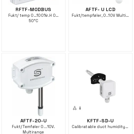
RFTF-MODBUS
AFTF- U LCD
Fukt/ temp 0…100%r.H 0…
Fukt/tempføler, 0..10V Multirange
50°C
AFTF-20-U
KFTF-SD-U
Fukt/Temføler 0...10V.
Calibratable duct humidity-/ temp sensor
Multirange