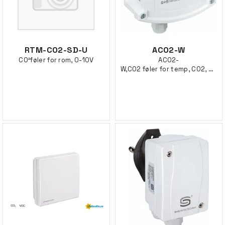
RTM-CO2-SD-U
ACO2-W
CO²føler for rom, 0-10V
ACO2-
W,CO2 føler for temp, CO2, VOC