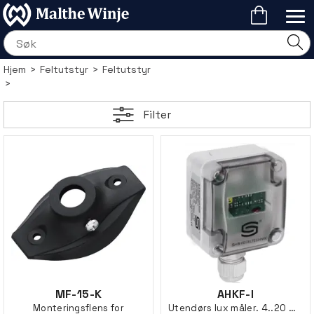
Hjem
>
Feltutstyr
>
Feltutstyr
>
Filter
MF-15-K
AHKF-I
Monteringsflens for
Utendørs lux måler. 4..20 mA utg