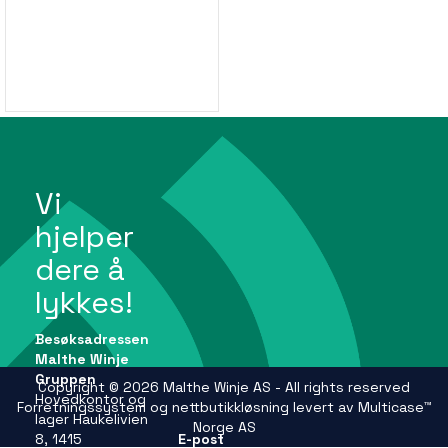
Vi
hjelper
dere å
lykkes!
Besøksadressen
Malthe Winje
Gruppen
Copyright © 2026 Malthe Winje AS - All rights reserved
Hovedkontor og
Forretningssystem
og
nettbutikkløsning
levert av
Multicase™
lager Haukelivien
Norge AS
8, 1415
E-post