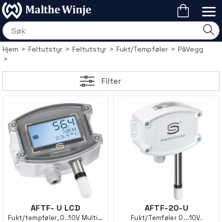
Hjem
>
Feltutstyr
>
Feltutstyr
>
Fukt/Tempføler
>
PåVegg
>
Filter
AFTF- U LCD
AFTF-20-U
Fukt/tempføler, 0..10V Multirange
Fukt/Temføler 0...10V.