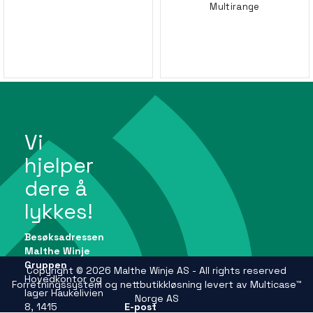
Multirange
Vi
hjelper
dere å
lykkes!
Besøksadressen
Malthe Winje
Gruppen
Copyright © 2026 Malthe Winje AS - All rights reserved
Hovedkontor og
Forretningssystem
og
nettbutikkløsning
levert av
Multicase™
lager Haukelivien
Norge AS
8, 1415
E-post