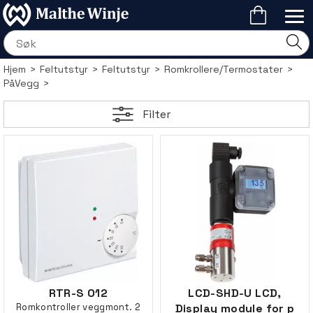
Hjem
>
Feltutstyr
>
Feltutstyr
>
Romkrollere/Termostater
>
PåVegg
>
Filter
RTR-S 012
LCD-SHD-U LCD,
Romkontroller veggmont. 2
Display module for p