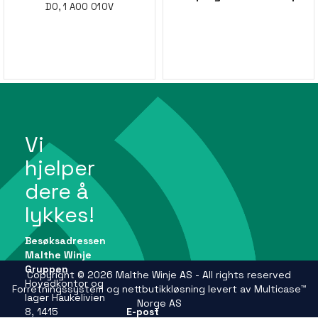
DO, 1 AO0 010V
Vi
hjelper
dere å
lykkes!
Besøksadressen
Malthe Winje
Gruppen
Copyright © 2026 Malthe Winje AS - All rights reserved
Hovedkontor og
Forretningssystem
og
nettbutikkløsning
levert av
Multicase™
lager Haukelivien
Norge AS
8, 1415
E-post