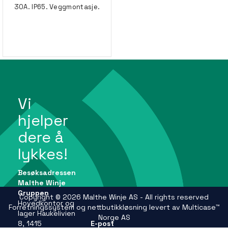
30A. IP65. Veggmontasje.
Vi
hjelper
dere å
lykkes!
Besøksadressen
Malthe Winje
Gruppen
Copyright © 2026 Malthe Winje AS - All rights reserved
Hovedkontor og
Forretningssystem
og
nettbutikkløsning
levert av
Multicase™
lager Haukelivien
Norge AS
8, 1415
E-post