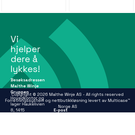
Vi
hjelper
dere å
lykkes!
Besøksadressen
Malthe Winje
Gruppen
Copyright © 2026 Malthe Winje AS - All rights reserved
Hovedkontor og
Forretningssystem
og
nettbutikkløsning
levert av
Multicase™
lager Haukelivien
Norge AS
8, 1415
E-post
Oppegård
firmapost@mwg.no
Se andre
adresser på
Telefon
mwg.no
+47 66 99 61 00