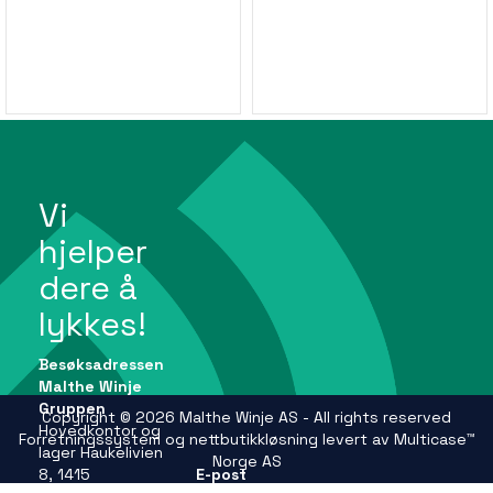
Vi
hjelper
dere å
lykkes!
Besøksadressen
Malthe Winje
Gruppen
Copyright © 2026 Malthe Winje AS - All rights reserved
Hovedkontor og
Forretningssystem
og
nettbutikkløsning
levert av
Multicase™
lager Haukelivien
Norge AS
8, 1415
E-post