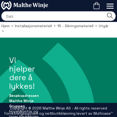
Hjem
>
Installasjonsmateriell
>
16 - Sikringsmateriell
>
Utgår
>
Vi
hjelper
dere å
lykkes!
Besøksadressen
Malthe Winje
Gruppen
Copyright © 2026 Malthe Winje AS - All rights reserved
Hovedkontor og
Forretningssystem
og
nettbutikkløsning
levert av
Multicase™
lager Haukelivien