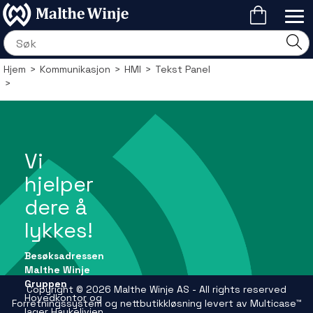
Hjem
>
Kommunikasjon
>
HMI
>
Tekst Panel
>
Vi
hjelper
dere å
lykkes!
Besøksadressen
Malthe Winje
Gruppen
Copyright © 2026 Malthe Winje AS - All rights reserved
Hovedkontor og
Forretningssystem
og
nettbutikkløsning
levert av
Multicase™
lager Haukelivien