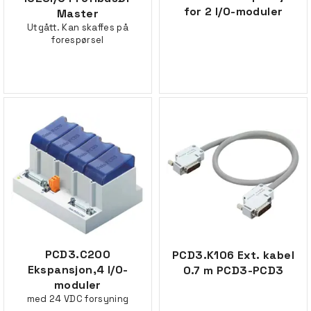
for 2 I/O-moduler
Master
Utgått. Kan skaffes på
forespørsel
PCD3.C200
PCD3.K106 Ext. kabel
Ekspansjon,4 I/O-
0.7 m PCD3-PCD3
moduler
med 24 VDC forsyning