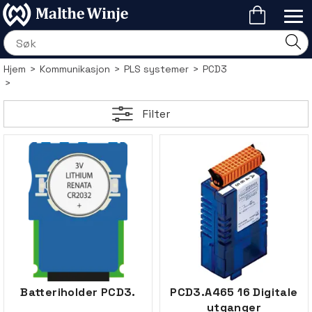
Hjem
>
Kommunikasjon
>
PLS systemer
>
PCD3
>
Filter
Batteriholder PCD3.
PCD3.A465 16 Digitale
utganger