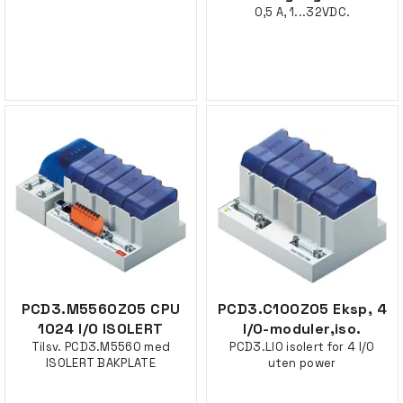
0,5 A, 1...32VDC.
PCD3.M5560Z05 CPU
PCD3.C100Z05 Eksp, 4
1024 I/O ISOLERT
I/O-moduler,iso.
Tilsv. PCD3.M5560 med
PCD3.LIO isolert for 4 I/O
ISOLERT BAKPLATE
uten power