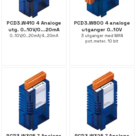
PCD3.W410 4 Analoge
PCD3.W800 4 analoge
utg. 0..10V/0...20mA
utganger 0..10V
0..10V/0..20mA/4..20mA
3 utganger med MAN
pot.meter. 10 bit
PCD3.W305 7 Analoge
PCD3.W325 7 Analoge