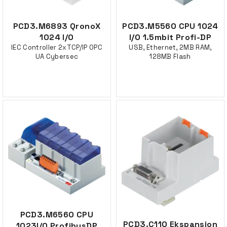
PCD3.M6893 QronoX
PCD3.M5560 CPU 1024
1024 I/O
I/O 1.5mbit Profi-DP
IEC Controller 2xTCP/IP OPC
USB, Ethernet, 2MB RAM,
UA Cybersec
128MB Flash
PCD3.M6560 CPU
PCD3.C110 Ekspansjon
1023I/O ProfibusDP