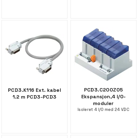
PCD3.C200Z05
PCD3.K116 Ext. kabel
Ekspansjon,4 I/O-
1.2 m PCD3-PCD3
moduler
Isoleret 4 I/O med 24 VDC