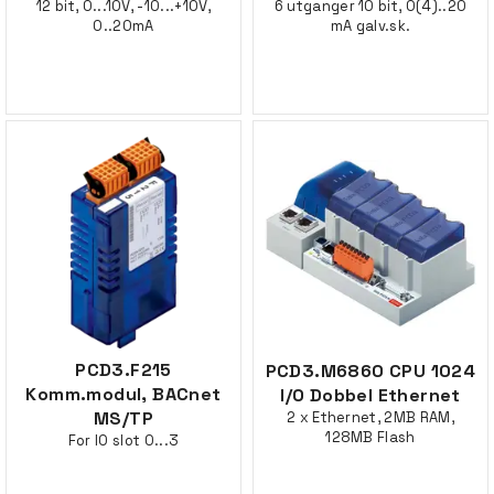
12 bit, 0...10V, -10...+10V,
6 utganger 10 bit, 0(4)..20
0..20mA
mA galv.sk.
PCD3.F215
PCD3.M6860 CPU 1024
Komm.modul, BACnet
I/O Dobbel Ethernet
MS/TP
2 x Ethernet, 2MB RAM,
128MB Flash
For IO slot 0...3