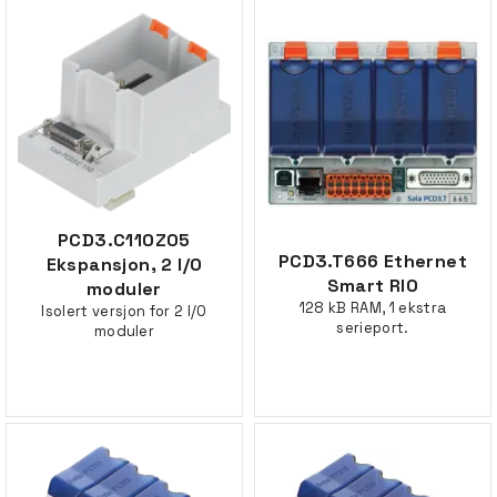
PCD3.C110Z05
PCD3.T666 Ethernet
Ekspansjon, 2 I/O
Smart RIO
moduler
128 kB RAM, 1 ekstra
Isolert versjon for 2 I/O
serieport.
moduler