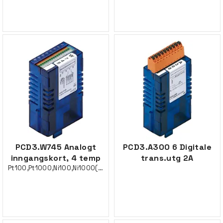
PCD3.W745 Analogt
PCD3.A300 6 Digitale
inngangskort, 4 temp
trans.utg 2A
Pt100,Pt1000,Ni100,Ni1000(Konfig.bar)