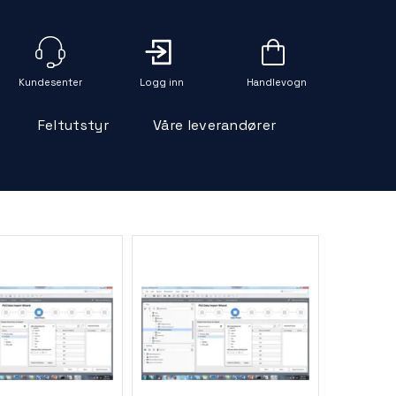
Logg inn
Handlevogn
Feltutstyr
Våre leverandører