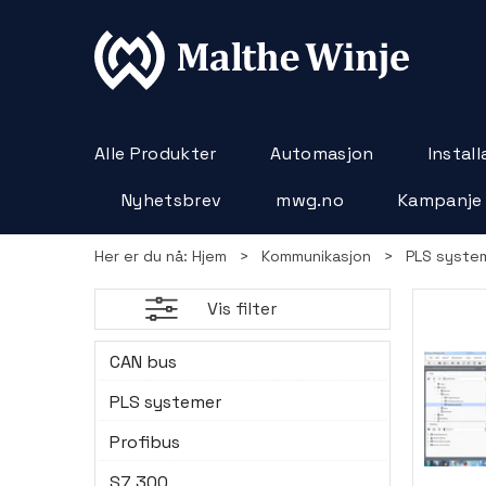
Alle Produkter
Automasjon
Instal
Nyhetsbrev
mwg.no
Kampanje
Her er du nå:
Hjem
>
Kommunikasjon
>
PLS syste
Vis filter
CAN bus
PLS systemer
Profibus
S7 300