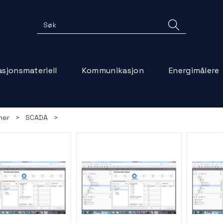
lasjonsmateriell
Kommunikasjon
Energimålere
mer
>
SCADA
>