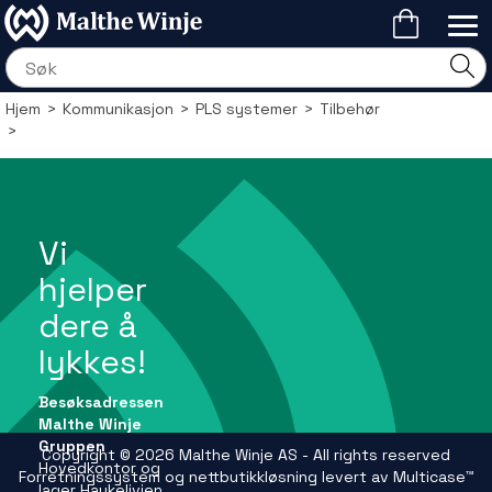
Hjem
>
Kommunikasjon
>
PLS systemer
>
Tilbehør
>
Vi
hjelper
dere å
lykkes!
Besøksadressen
Malthe Winje
Gruppen
Copyright © 2026 Malthe Winje AS - All rights reserved
Hovedkontor og
Forretningssystem
og
nettbutikkløsning
levert av
Multicase™
lager Haukelivien