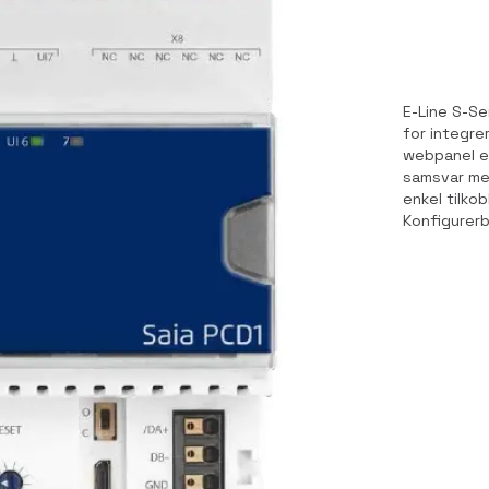
E-Line S-Se
for integrer
webpanel el
samsvar med
enkel tilkob
Konfigurerb