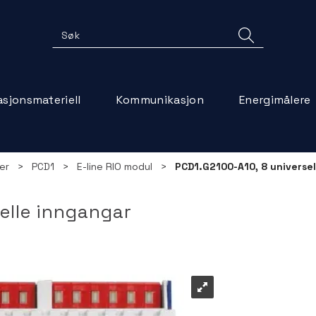
lasjonsmateriell
Kommunikasjon
Energimålere
er
>
PCD1
>
E-line RIO modul
>
PCD1.G2100-A10, 8 universe
elle inngangar