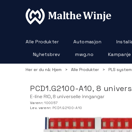
Alle Produkter
Automasjon
Instal
Nyhetsbrev
mwg.no
Kampanje
Her er du nå:
Hjem
>
Alle Produkter
>
PLS system
PCD1.G2100-A10, 8 univers
E-line RIO, 8 universelle inngangar
Varenr:
100057
Lev. varenr:
PCD1.G2100-A10