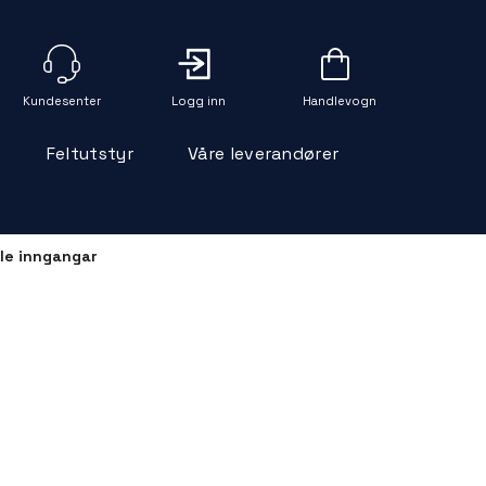
Logg inn
Handlevogn
Feltutstyr
Våre leverandører
lle inngangar