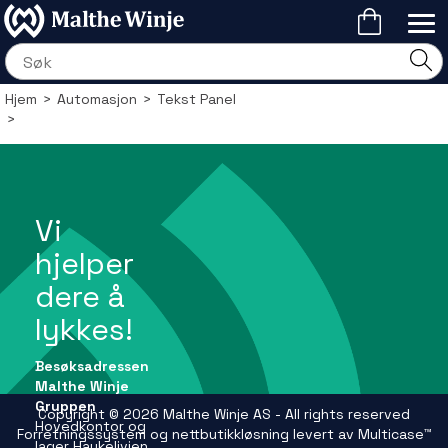
Hjem
>
Automasjon
>
Tekst Panel
>
Vi
hjelper
dere å
lykkes!
Besøksadressen
Malthe Winje
Gruppen
Copyright © 2026 Malthe Winje AS - All rights reserved
Hovedkontor og
Forretningssystem
og
nettbutikkløsning
levert av
Multicase™
lager Haukelivien