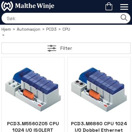
Hjem
>
Automasjon
>
PCD3
>
CPU
>
Filter
PCD3.M5560Z05 CPU
PCD3.M6860 CPU 1024
1024 I/O ISOLERT
I/O Dobbel Ethernet