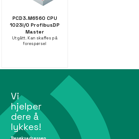
PCD3.M6560 CPU
1023I/O ProfibusDP
Master
Utgått. Kan skaffes på
forespørsel
Vi
hjelper
dere å
lykkes!
Besøksadressen