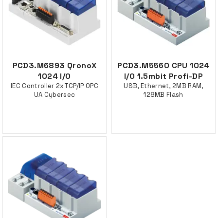
PCD3.M6893 QronoX
PCD3.M5560 CPU 1024
1024 I/O
I/O 1.5mbit Profi-DP
IEC Controller 2xTCP/IP OPC
USB, Ethernet, 2MB RAM,
UA Cybersec
128MB Flash