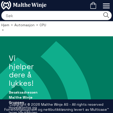
Hjem
>
Automasjon
>
CPU
>
Vi
hjelper
dere å
lykkes!
Besøksadressen
Malthe Winje
Gruppen
Copyright © 2026 Malthe Winje AS - All rights reserved
Hovedkontor og
Forretningssystem
og
nettbutikkløsning
levert av
Multicase™
lager Haukelivien