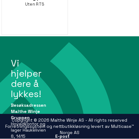
Uten RTS
Vi
hjelper
dere å
lykkes!
Besøksadressen
Malthe Winje
Gruppen
Copyright © 2026 Malthe Winje AS - All rights reserved
Hovedkontor og
Forretningssystem
og
nettbutikkløsning
levert av
Multicase™
lager Haukelivien
Norge AS
8, 1415
E-post