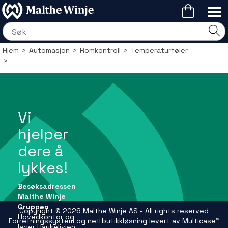
Hjem
>
Automasjon
>
Romkontroll
>
Temperaturføler
>
Vi
hjelper
dere å
lykkes!
Besøksadressen
Malthe Winje
Gruppen
Copyright © 2026 Malthe Winje AS - All rights reserved
Hovedkontor og
Forretningssystem
og
nettbutikkløsning
levert av
Multicase™
lager Haukelivien