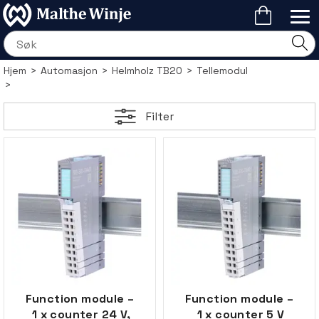
Hjem
>
Automasjon
>
Helmholz TB20
>
Tellemodul
>
Filter
Function module –
Function module –
1 x counter 24 V,
1 x counter 5 V