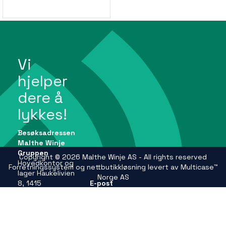
Vi
hjelper
dere å
lykkes!
Besøksadressen
Malthe Winje
Gruppen
Copyright © 2026 Malthe Winje AS - All rights reserved
Hovedkontor og
Forretningssystem
og
nettbutikkløsning
levert av
Multicase™
lager Haukelivien
Norge AS
8, 1415
E-post
Oppegård
firmapost@mwg.no
Se andre
adresser på
Telefon
mwg.no
+47 66 99 61 00