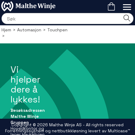
Hjem
>
Automasjon
>
Touchpen
>
Vi
hjelper
dere å
lykkes!
Besøksadressen
Malthe Winje
Gruppen
Copyright © 2026 Malthe Winje AS - All rights reserved
Hovedkontor og
Forretningssystem
og
nettbutikkløsning
levert av
Multicase™
lager Haukelivien