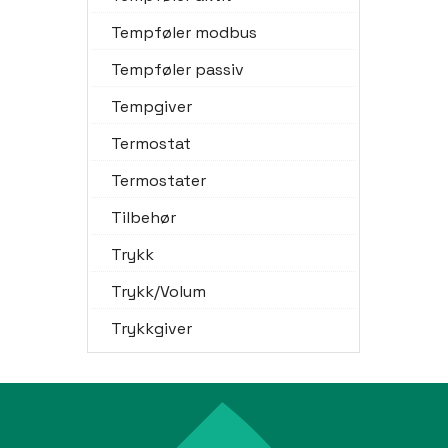
Tempføler modbus
Tempføler passiv
Tempgiver
Termostat
Termostater
Tilbehør
Trykk
Trykk/Volum
Trykkgiver