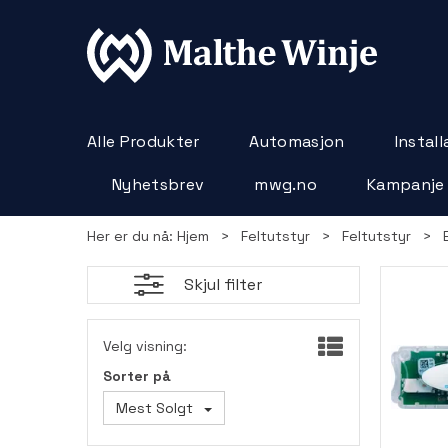
Alle Produkter
Automasjon
Instal
Nyhetsbrev
mwg.no
Kampanje
Her er du nå:
Hjem
>
Feltutstyr
>
Feltutstyr
>
Skjul filter
Velg visning:
Sorter på
Mest Solgt