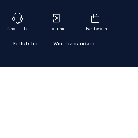
Logg inn
Handlevogn
Feltutstyr
Våre leverandører