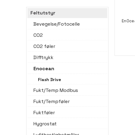
Feltutstyr
EnOcea
Bevegelse/Fotocelle
CO2
CO2 føler
Difftrykk
Enocean
Flash Drive
Fukt/Temp Modbus
Fukt/Tempføler
Fuktføler
Hygrostat
Lufthastighetmåler