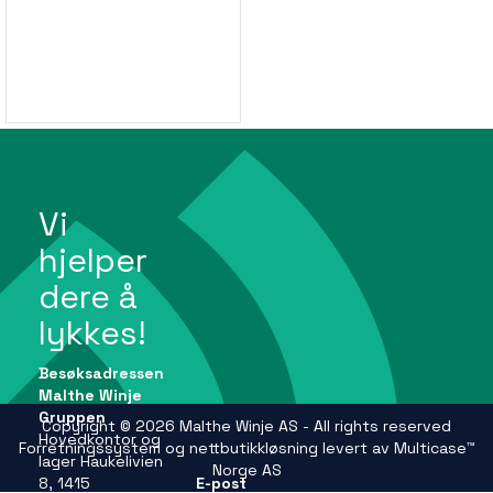
Vi
hjelper
dere å
lykkes!
Besøksadressen
Malthe Winje
Gruppen
Copyright © 2026 Malthe Winje AS - All rights reserved
Hovedkontor og
Forretningssystem
og
nettbutikkløsning
levert av
Multicase™
lager Haukelivien
Norge AS
8, 1415
E-post