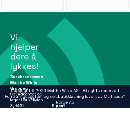
Vi
hjelper
dere å
lykkes!
Besøksadressen
Malthe Winje
Gruppen
Copyright © 2026 Malthe Winje AS - All rights reserved
Hovedkontor og
Forretningssystem
og
nettbutikkløsning
levert av
Multicase™
lager Haukelivien
Norge AS
8, 1415
E-post
Oppegård
firmapost@mwg.no
Se andre
adresser på
Telefon
mwg.no
+47 66 99 61 00