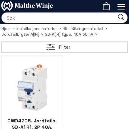
Hjem
>
Installasjonsmateriell
>
16 - Sikringsmateriell
>
Jordfeilbryter A[IR]
>
SD-A[IR] type. 40A 30mA
>
Filter
GWD4205. Jordfeilb.
SD-A[IR]. 2P 40A.