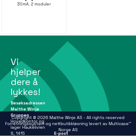
30mA. 2 moduler
Vi
hjelper
dere å
lykkes!
Besøksadressen
Malthe Winje
Gruppen
Copyright © 2026 Malthe Winje AS - All rights reserved
Hovedkontor og
Forretningssystem
og
nettbutikkløsning
levert av
Multicase™
lager Haukelivien
Norge AS
8, 1415
E-post