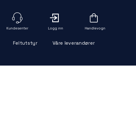
Logg inn
Handlevogn
Feltutstyr
Våre leverandører