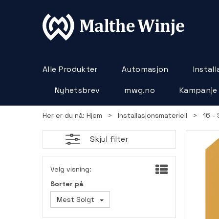
Alle Produkter
Automasjon
Instal
Nyhetsbrev
mwg.no
Kampanje
Her er du nå:
Hjem
>
Installasjonsmateriell
>
16 - 
Skjul filter
Velg visning:
Sorter på
Mest Solgt