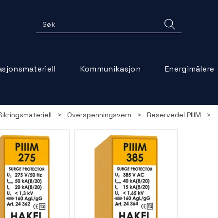
lasjonsmateriell
Kommunikasjon
Energimålere
Sikringsmateriell
>
Overspenningsvern
>
Reservedel PIIIM
>