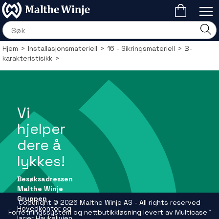
Hjem
>
Installasjonsmateriell
>
16 - Sikringsmateriell
>
B-
karakteristisikk
>
Vi
hjelper
dere å
lykkes!
Besøksadressen
Malthe Winje
Gruppen
Copyright © 2026 Malthe Winje AS - All rights reserved
Hovedkontor og
Forretningssystem
og
nettbutikkløsning
levert av
Multicase™
lager Haukelivien