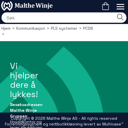
Hjem
>
Kommunikasjon
>
PLS systemer
>
PCD6
>
Vi
hjelper
dere å
lykkes!
Besøksadressen
Malthe Winje
Gruppen
Copyright © 2026 Malthe Winje AS - All rights reserved
Hovedkontor og
Forretningssystem
og
nettbutikkløsning
levert av
Multicase™
lager Haukelivien