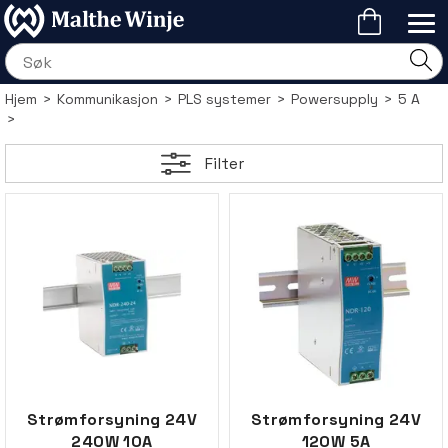
Hjem
>
Kommunikasjon
>
PLS systemer
>
Powersupply
>
5 A
>
Filter
Strømforsyning 24V
Strømforsyning 24V
240W 10A
120W 5A