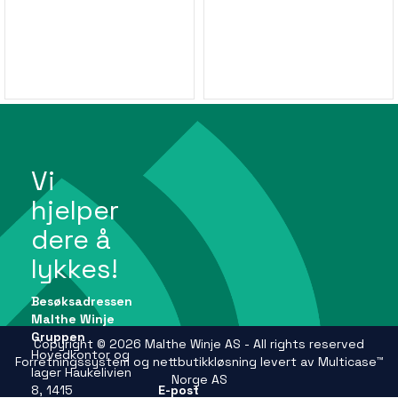
Vi
hjelper
dere å
lykkes!
Besøksadressen
Malthe Winje
Gruppen
Copyright © 2026 Malthe Winje AS - All rights reserved
Hovedkontor og
Forretningssystem
og
nettbutikkløsning
levert av
Multicase™
lager Haukelivien
Norge AS
8, 1415
E-post