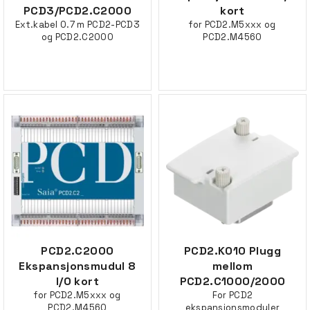
PCD3/PCD2.C2000
kort
Ext.kabel 0.7 m PCD2-PCD3
for PCD2.M5xxx og
og PCD2.C2000
PCD2.M4560
PCD2.C2000
PCD2.K010 Plugg
Ekspansjonsmudul 8
mellom
I/O kort
PCD2.C1000/2000
for PCD2.M5xxx og
For PCD2
PCD2.M4560
ekspansjonsmoduler