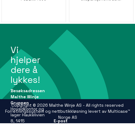
Vi
hjelper
dere å
lykkes!
Besøksadressen
Malthe Winje
Gruppen
Copyright © 2026 Malthe Winje AS - All rights reserved
Hovedkontor og
Forretningssystem
og
nettbutikkløsning
levert av
Multicase™
lager Haukelivien
Norge AS
8, 1415
E-post
Oppegård
firmapost@mwg.no
Se andre