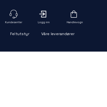
Logg inn
Handlevogn
Feltutstyr
Våre leverandører