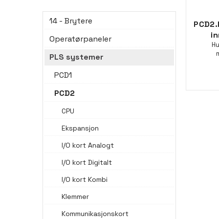
14 - Brytere
PCD2.H
in
Operatørpaneler
Hu
PLS systemer
PCD1
PCD2
CPU
Ekspansjon
I/O kort Analogt
I/O kort Digitalt
I/O kort Kombi
Klemmer
Kommunikasjonskort