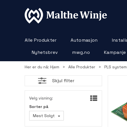
Alle Produkter
Automasjon
Instal
Nyhetsbrev
mwg.no
Kampanje
Her er du nå:
Hjem
>
Alle Produkter
>
PLS system
Skjul filter
Velg visning:
Sorter på
Mest Solgt