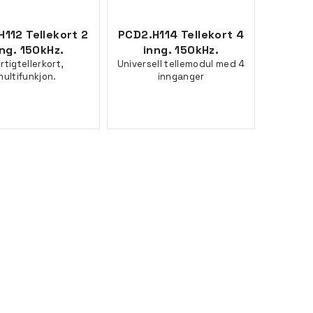
112 Tellekort 2
PCD2.H114 Tellekort 4
ng. 150kHz.
inng. 150kHz.
rtigtellerkort,
Universell tellemodul med 4
multifunkjon.
innganger