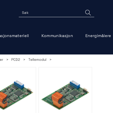
lasjonsmateriell
Kommunikasjon
Energimålere
er
>
PCD2
>
Tellemodul
>