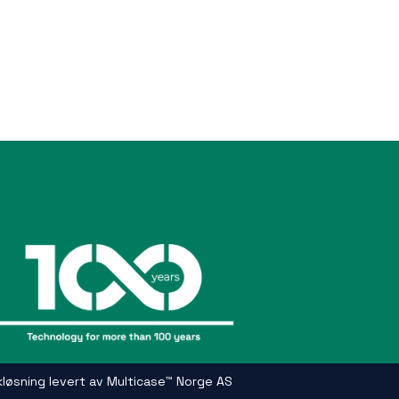
kløsning
levert av
Multicase™ Norge AS