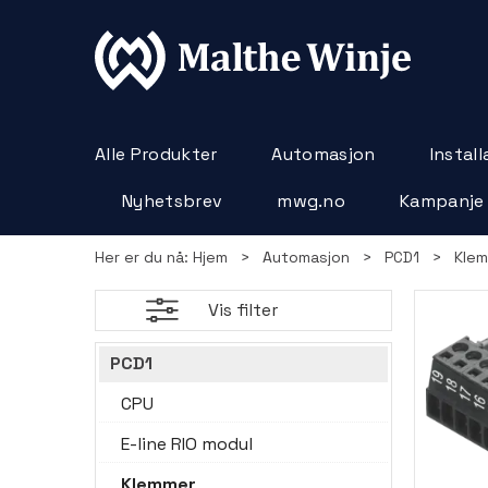
Alle Produkter
Automasjon
Instal
Nyhetsbrev
mwg.no
Kampanje
Her er du nå:
Hjem
>
Automasjon
>
PCD1
>
Kle
Vis filter
PCD1
CPU
E-line RIO modul
Klemmer