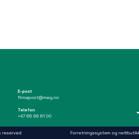
E-post
firmapost@mwg.no
Telefon
+47 66 99 61 00
s reserved
Forretningssystem
og
nettbutik