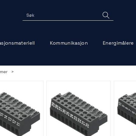
lasjonsmateriell
Kommunikasjon
Energimålere
mmer
>