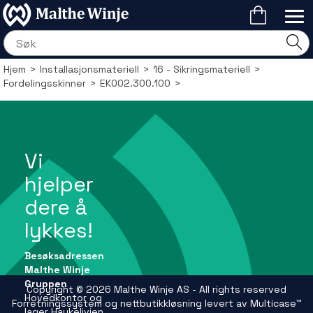
Hjem
>
Installasjonsmateriell
>
16 - Sikringsmateriell
>
Fordelingsskinner
>
EK002.300.100
>
Vi
hjelper
dere å
lykkes!
Besøksadressen
Malthe Winje
Gruppen
Copyright © 2026 Malthe Winje AS - All rights reserved
Hovedkontor og
Forretningssystem
og
nettbutikkløsning
levert av
Multicase™
lager Haukelivien